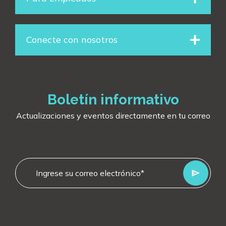
k
n
a
m
Conecte con nosotros
Boletín informativo
Actualizaciones y eventos directamente en tu correo