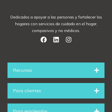
Dedicados a apoyar a las personas y fortalecer los
hogares con servicios de cuidado en el hogar,
compasivos y no médicos.
F
L
I
a
i
n
c
n
s
e
k
t
Recursos
b
e
a
o
d
g
Para clientes
o
i
r
Para empleados