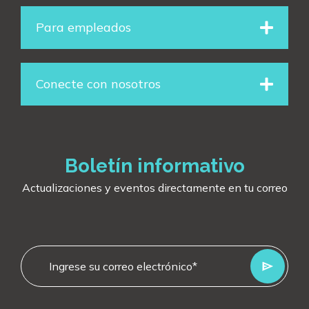
o
i
r
Para empleados
k
n
a
m
Conecte con nosotros
Boletín informativo
Actualizaciones y eventos directamente en tu correo