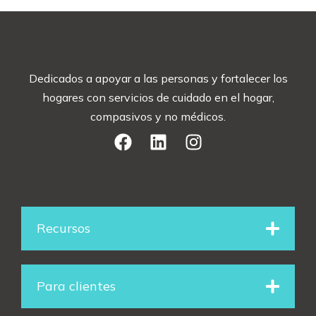
Dedicados a apoyar a las personas y fortalecer los
hogares con servicios de cuidado en el hogar,
compasivos y no médicos.
F
L
I
a
i
n
c
n
s
e
k
t
Recursos
b
e
a
o
d
g
Para clientes