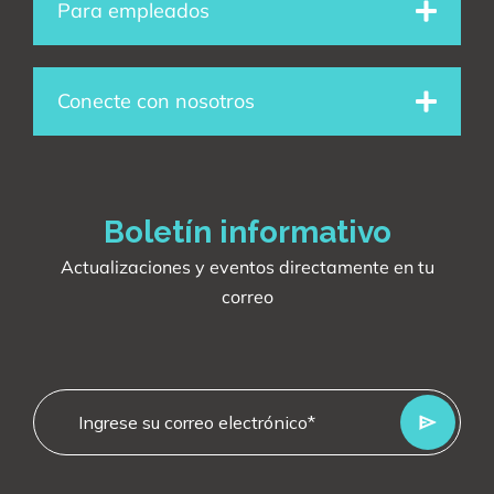
Para empleados
k
n
a
m
Conecte con nosotros
Boletín informativo
Actualizaciones y eventos directamente en tu
correo