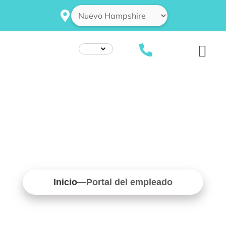
Ir
al
contenido
Portal del empleado
Inicio
—
Portal del empleado