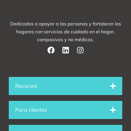
Dedicados a apoyar a las personas y fortalecer los
hogares con servicios de cuidado en el hogar,
compasivos y no médicos.
F
L
I
a
i
n
c
n
s
e
k
t
Recursos
b
e
a
o
d
g
Para clientes
o
i
r